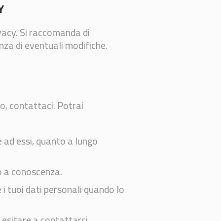
Y
ivacy. Si raccomanda di
za di eventuali modifiche.
, contattaci. Potrai
e ad essi, quanto a lungo
amo a conoscenza.
e i tuoi dati personali quando lo
 esitare a contattarci.