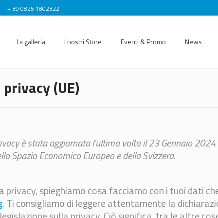
)
+ 39 0825 1802322
La galleria
I nostri Store
Eventi & Promo
News
 privacy (UE)
vacy è stata aggiornata l'ultima volta il 23 Gennaio 2024 e s
ello Spazio Economico Europeo e della Svizzera.
la privacy, spieghiamo cosa facciamo con i tuoi dati 
g
. Ti consigliamo di leggere attentamente la dichiaraz
legislazione sulla privacy. Ciò significa, tra le altre cos