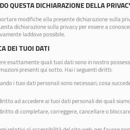
DO QUESTA DICHIARAZIONE DELLA PRIVAC
apportare modifiche alla presente dichiarazione sulla pr
esta dichiarazione sulla privacy per essere a conoscen
ivamente laddove possibile.
CA DEI TUOI DATI
re esattamente quali tuoi dati sono in nostro possesso
azioni presenti qui sotto. Hai i seguenti diritti:
quando i tuoi dati personali sono necessari, cosa succed
l diritto ad accedere ai tuoi dati personali dei quali si
il diritto di completare, correggere, cancellare o bloccar
i relativi al accessibilità del sito web, per favore non